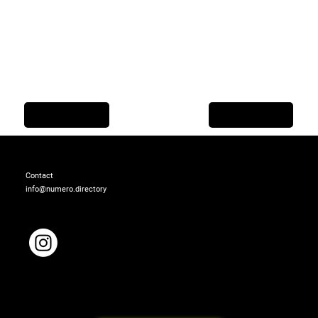
Previous Item
Next Item
Contact
info@numero.directory