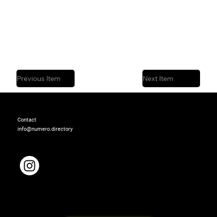
Previous Item
Next Item
Contact
info@numero.directory