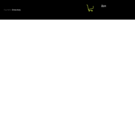
Shop
Numéro
Directory
SHAPES
069