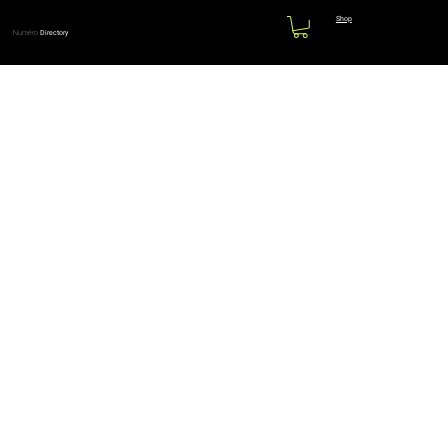
Shop
Numéro
Directory
URBAN PALETTE
059