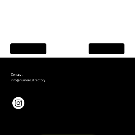
Previous Item
Next Item
Contact
info@numero.directory